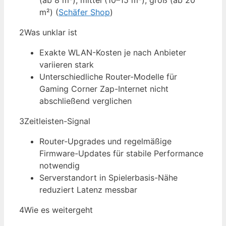
(ab 8 m²), mittel (10–15 m²), groß (ab 20
m²) (
Schäfer Shop
)
2
Was unklar ist
Exakte WLAN-Kosten je nach Anbieter
variieren stark
Unterschiedliche Router-Modelle für
Gaming Corner Zap-Internet nicht
abschließend verglichen
3
Zeitleisten-Signal
Router-Upgrades und regelmäßige
Firmware-Updates für stabile Performance
notwendig
Serverstandort in Spielerbasis-Nähe
reduziert Latenz messbar
4
Wie es weitergeht