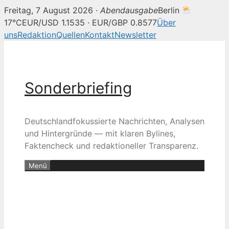
Freitag, 7 August 2026 ·
Abendausgabe
Berlin
17°C
EUR/USD 1.1535 · EUR/GBP 0.8577
Über
uns
Redaktion
Quellen
Kontakt
Newsletter
Zum
Inhalt
springen
Sonderbriefing
Deutschlandfokussierte Nachrichten, Analysen
und Hintergründe — mit klaren Bylines,
Faktencheck und redaktioneller Transparenz.
Menü