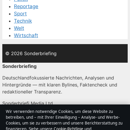
Reportage
Sport
Technik
Welt
Wirtschaft
© 2026 Sonderbriefing
Sonderbriefing
Deutschlandfokussierte Nachrichten, Analysen und
Hintergründe — mit klaren Bylines, Faktencheck und
redaktioneller Transparenz.
Sonderbriefi Media Ltd.
Office 9, Business Centre
Wir verwenden notwendige Cookies, um diese Website zu
Valletta, 0000
betreiben, und – mit Ihrer Einwilligung – Analyse- und Werbe-
Cookies, um sie zu verbessern und unsere Berichterstattung zu
+356 2138 9009
finanzieren. Siehe unsere
Cookie-Richtlinie
und